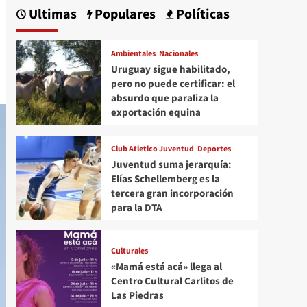
Ultimas
Populares
Políticas
Ambientales
Nacionales
Uruguay sigue habilitado,
pero no puede certificar: el
absurdo que paraliza la
exportación equina
Club Atletico Juventud
Deportes
Juventud suma jerarquía:
Elías Schellemberg es la
tercera gran incorporación
para la DTA
Culturales
«Mamá está acá» llega al
Centro Cultural Carlitos de
Las Piedras