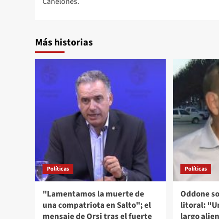
Canelones.
entradas
Más historias
Políticas
Políticas
"Lamentamos la muerte de
Oddone so
una compatriota en Salto"; el
litoral: "
mensaje de Orsi tras el fuerte
largo alie