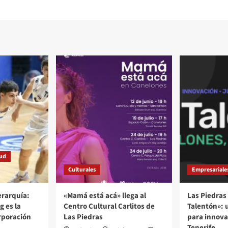
tud
Culturales
Empresariale
rarquía:
«Mamá está acá» llega al
Las Piedras 
g es la
Centro Cultural Carlitos de
Talentón»: 
rporación
Las Piedras
para innovar
Tenerife