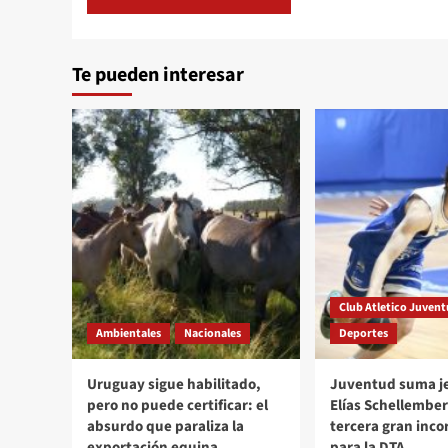
Te pueden interesar
Club Atletico Juven
Ambientales
Nacionales
Deportes
Uruguay sigue habilitado,
Juventud suma je
pero no puede certificar: el
Elías Schellember
absurdo que paraliza la
tercera gran inco
exportación equina
para la DTA