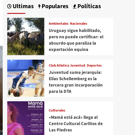
Ultimas
Populares
Políticas
Ambientales
Nacionales
Uruguay sigue habilitado,
pero no puede certificar: el
absurdo que paraliza la
exportación equina
Club Atletico Juventud
Deportes
Juventud suma jerarquía:
Elías Schellemberg es la
tercera gran incorporación
para la DTA
Culturales
«Mamá está acá» llega al
Centro Cultural Carlitos de
Las Piedras