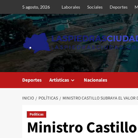
Saltar
5 agosto, 2026
Laborales
Sociales
Deportes
M
al
contenido
Deportes
Artísticas
Nacionales
INICIO
POLÍTICAS
MINISTRO CASTILLO SUBRAYA EL VALOR 
Políticas
Ministro Castillo