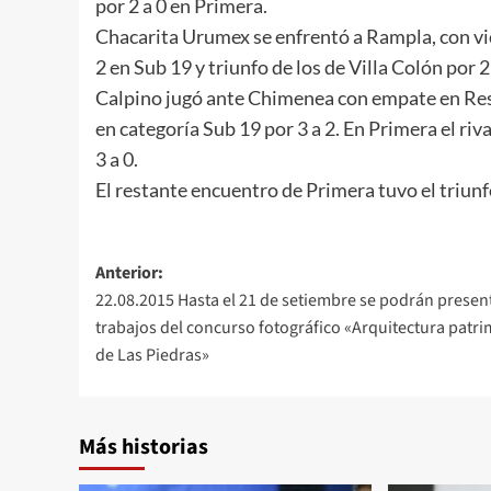
por 2 a 0 en Primera.
Chacarita Urumex se enfrentó a Rampla, con vic
2 en Sub 19 y triunfo de los de Villa Colón por 2
Calpino jugó ante Chimenea con empate en Rese
en categoría Sub 19 por 3 a 2. En Primera el riv
3 a 0.
El restante encuentro de Primera tuvo el triunfo
Navegación
Anterior:
22.08.2015 Hasta el 21 de setiembre se podrán present
de
trabajos del concurso fotográfico «Arquitectura patri
entradas
de Las Piedras»
Más historias