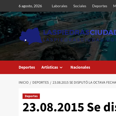
Saltar
6 agosto, 2026
Laborales
Sociales
Deportes
M
al
contenido
Deportes
Artísticas
Nacionales
INICIO
DEPORTES
23.08.2015 SE DISPUTÓ LA OCTAVA FECH
Deportes
23.08.2015 Se di