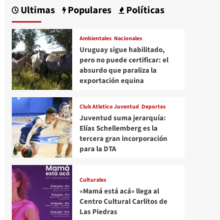
Ultimas
Populares
Políticas
Ambientales
Nacionales
Uruguay sigue habilitado,
pero no puede certificar: el
absurdo que paraliza la
exportación equina
Club Atletico Juventud
Deportes
Juventud suma jerarquía:
Elías Schellemberg es la
tercera gran incorporación
para la DTA
Culturales
«Mamá está acá» llega al
Centro Cultural Carlitos de
Las Piedras