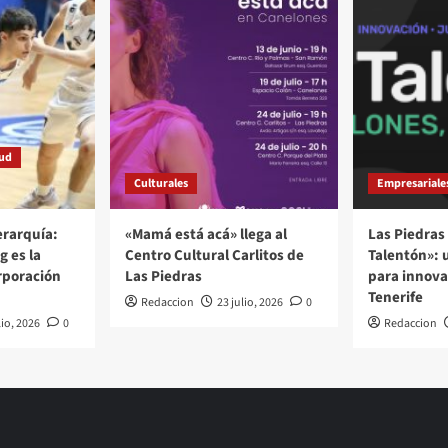
tud
Culturales
Empresariale
rarquía:
«Mamá está acá» llega al
Las Piedras 
g es la
Centro Cultural Carlitos de
Talentón»: 
rporación
Las Piedras
para innovar
Tenerife
Redaccion
23 julio, 2026
0
lio, 2026
0
Redaccion