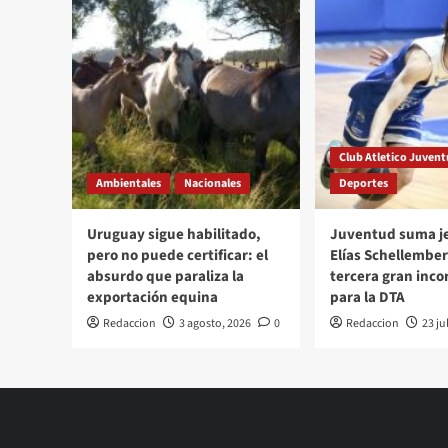
Club Atletico Juven
Ambientales
Nacionales
Deportes
Uruguay sigue habilitado,
Juventud suma je
pero no puede certificar: el
Elías Schellember
absurdo que paraliza la
tercera gran inco
exportación equina
para la DTA
Redaccion
3 agosto, 2026
0
Redaccion
23 ju