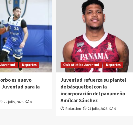
o Juventud
Deportes
Club Atletico Juventud
Deportes
Corbo es nuevo
Juventud refuerza su plantel
e Juventud para la
de básquetbol con la
incorporación del panameño
Amílcar Sánchez
22 julio, 2026
0
Redaccion
21 julio, 2026
0