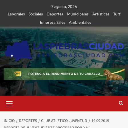
Saltar
7 agosto, 2026
al
Laborales
Sociales
Deportes
Municipales
Artísticas
Turf
contenido
Empresariales
Ambientales
Menú
primario
INICIO
DEPORTES
CLUB ATLETICO JUVENTUD
19.09.2019
DERROTA DE JUVENTUD ANTE PROGRESO POR 2 A 1