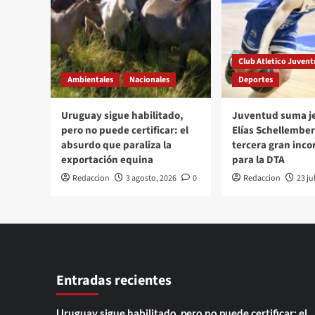
Club Atletico Juven
Ambientales
Nacionales
Deportes
Uruguay sigue habilitado,
Juventud suma je
pero no puede certificar: el
Elías Schellember
absurdo que paraliza la
tercera gran inco
exportación equina
para la DTA
Redaccion
3 agosto, 2026
0
Redaccion
23 ju
Entradas recientes
Uruguay sigue habilitado, pero no puede certificar: el