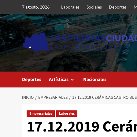
Saltar
7 agosto, 2026
Laborales
Sociales
Deportes
M
al
contenido
Deportes
Artísticas
Nacionales
INICIO
EMPRESARIALES
17.12.2019 CERÁMICAS CASTRO BU
Empresariales
Laborales
17.12.2019 Cerá