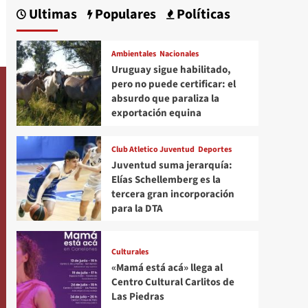
Ultimas
Populares
Políticas
Ambientales
Nacionales
Uruguay sigue habilitado,
pero no puede certificar: el
absurdo que paraliza la
exportación equina
Club Atletico Juventud
Deportes
Juventud suma jerarquía:
Elías Schellemberg es la
tercera gran incorporación
para la DTA
Culturales
«Mamá está acá» llega al
Centro Cultural Carlitos de
Las Piedras