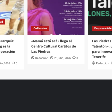
tud
Culturales
Empresariale
rarquía:
«Mamá está acá» llega al
Las Piedras 
g es la
Centro Cultural Carlitos de
Talentón»: 
rporación
Las Piedras
para innovar
Tenerife
Redaccion
23 julio, 2026
0
lio, 2026
0
Redaccion