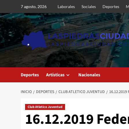
Saltar
7 agosto, 2026
Laborales
Sociales
Deportes
M
al
contenido
Deportes
Artísticas
Nacionales
INICIO
DEPORTES
CLUB ATLETICO JUVENTUD
16.12.2019
Club Atletico Juventud
16.12.2019 Fede