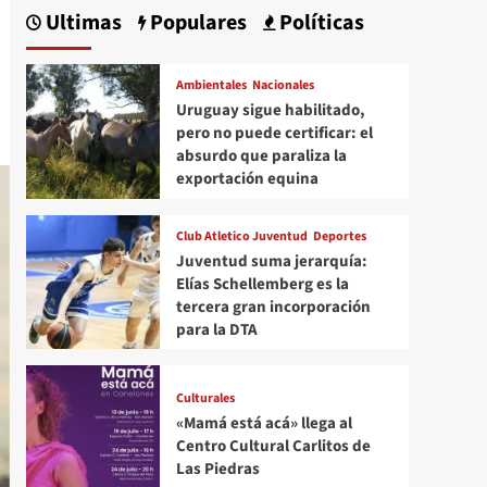
Ultimas
Populares
Políticas
Ambientales
Nacionales
Uruguay sigue habilitado,
pero no puede certificar: el
absurdo que paraliza la
exportación equina
Club Atletico Juventud
Deportes
Juventud suma jerarquía:
Elías Schellemberg es la
tercera gran incorporación
para la DTA
Culturales
«Mamá está acá» llega al
Centro Cultural Carlitos de
Las Piedras