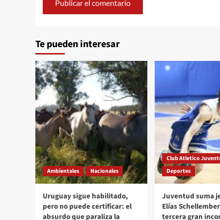
Te pueden interesar
Club Atletico Juven
Ambientales
Nacionales
Deportes
Uruguay sigue habilitado,
Juventud suma je
pero no puede certificar: el
Elías Schellember
absurdo que paraliza la
tercera gran inco