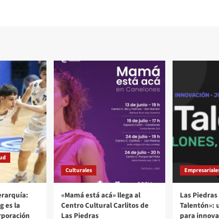
tud
Culturales
Empresariale
rarquía:
«Mamá está acá» llega al
Las Piedras 
g es la
Centro Cultural Carlitos de
Talentón»: 
rporación
Las Piedras
para innovar