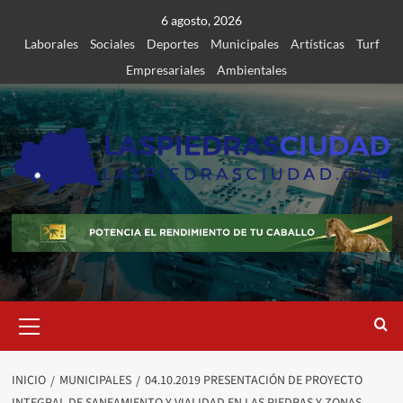
Saltar
6 agosto, 2026
al
Laborales
Sociales
Deportes
Municipales
Artísticas
Turf
contenido
Empresariales
Ambientales
Menú
primario
INICIO
MUNICIPALES
04.10.2019 PRESENTACIÓN DE PROYECTO
INTEGRAL DE SANEAMIENTO Y VIALIDAD EN LAS PIEDRAS Y ZONAS