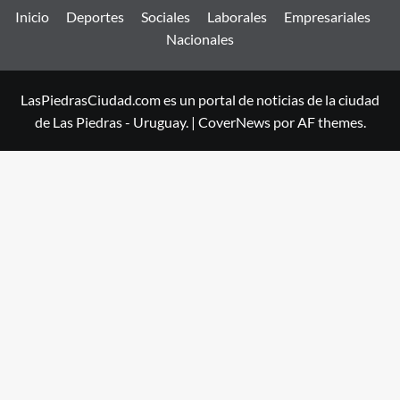
Inicio
Deportes
Sociales
Laborales
Empresariales
Nacionales
LasPiedrasCiudad.com es un portal de noticias de la ciudad
de Las Piedras - Uruguay.
|
CoverNews
por AF themes.