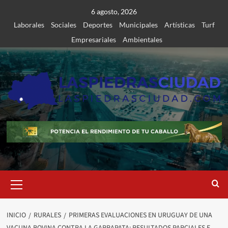
Saltar
6 agosto, 2026
al
Laborales
Sociales
Deportes
Municipales
Artísticas
Turf
contenido
Empresariales
Ambientales
Menú
primario
INICIO
RURALES
PRIMERAS EVALUACIONES EN URUGUAY DE UNA
VACUNA BOVINA CONTRA LA GARRAPATA: RESULTADOS PARCIALES E