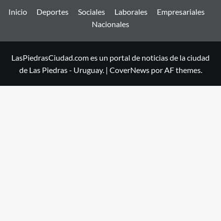
Inicio
Deportes
Sociales
Laborales
Empresariales
Nacionales
LasPiedrasCiudad.com es un portal de noticias de la ciudad
de Las Piedras - Uruguay.
|
CoverNews
por AF themes.