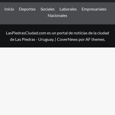
Inicio
Deportes
Sociales
Laborales
Empresariales
Nacionales
LasPiedrasCiudad.com es un portal de noticias de la ciudad
de Las Piedras - Uruguay.
|
CoverNews
por AF themes.