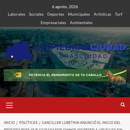
Saltar
6 agosto, 2026
al
Laborales
Sociales
Deportes
Municipales
Artísticas
Turf
contenido
Empresariales
Ambientales
Menú
primario
INICIO
POLÍTICAS
CANCILLER LUBETKIN ANUNCIÓ EL INICIO DEL
PROCESO PARA QUE CIUDADANOS CHINOS INGRESEN A URUGUAY SIN