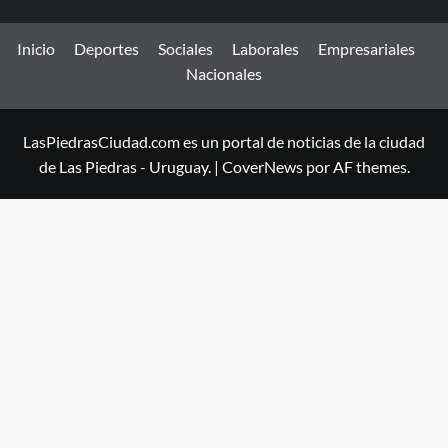
Inicio
Deportes
Sociales
Laborales
Empresariales
Nacionales
LasPiedrasCiudad.com es un portal de noticias de la ciudad
de Las Piedras - Uruguay.
|
CoverNews
por AF themes.