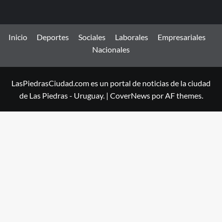
Inicio
Deportes
Sociales
Laborales
Empresariales
Nacionales
LasPiedrasCiudad.com es un portal de noticias de la ciudad
de Las Piedras - Uruguay.
|
CoverNews
por AF themes.