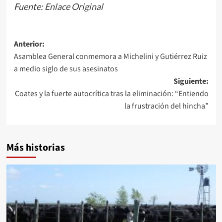
Fuente:
Enlace Original
Navegación
Anterior:
Asamblea General conmemora a Michelini y Gutiérrez Ruiz
de
a medio siglo de sus asesinatos
entradas
Siguiente:
Coates y la fuerte autocrítica tras la eliminación: “Entiendo
la frustración del hincha”
Más historias