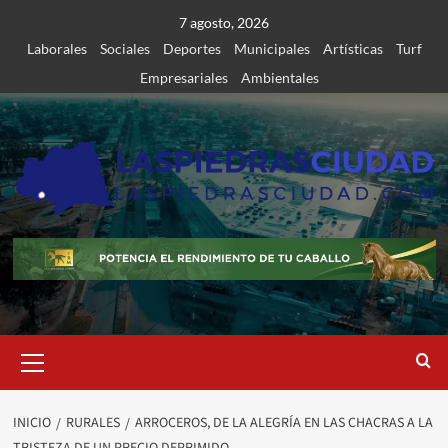
Saltar
7 agosto, 2026
al
Laborales
Sociales
Deportes
Municipales
Artísticas
Turf
contenido
Empresariales
Ambientales
Menú
primario
INICIO
RURALES
ARROCEROS, DE LA ALEGRÍA EN LAS CHACRAS A LA
TRISTEZA DE UN PRECIO DEPRIMIDO