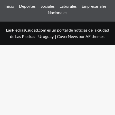
Inicio
Deportes
Sociales
Laborales
Empresariales
Nacionales
LasPiedrasCiudad.com es un portal de noticias de la ciudad
de Las Piedras - Uruguay.
|
CoverNews
por AF themes.