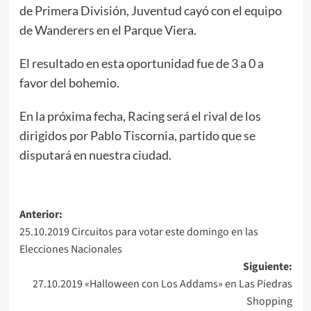
de Primera División, Juventud cayó con el equipo
de Wanderers en el Parque Viera.
El resultado en esta oportunidad fue de 3 a 0 a
favor del bohemio.
En la próxima fecha, Racing será el rival de los
dirigidos por Pablo Tiscornia, partido que se
disputará en nuestra ciudad.
Navegación
Anterior:
25.10.2019 Circuitos para votar este domingo en las
de
Elecciones Nacionales
entradas
Siguiente:
27.10.2019 «Halloween con Los Addams» en Las Piedras
Shopping