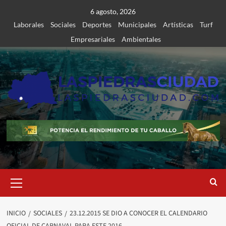
Saltar
6 agosto, 2026
al
Laborales
Sociales
Deportes
Municipales
Artísticas
Turf
contenido
Empresariales
Ambientales
Menú
primario
INICIO
SOCIALES
23.12.2015 SE DIO A CONOCER EL CALENDARIO
OFICIAL DE CARNAVAL PARA ESTE 2016