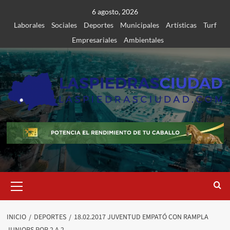
Saltar
6 agosto, 2026
al
Laborales
Sociales
Deportes
Municipales
Artísticas
Turf
contenido
Empresariales
Ambientales
Menú
primario
INICIO
DEPORTES
18.02.2017 JUVENTUD EMPATÓ CON RAMPLA
JUNIORS POR 2 A 2