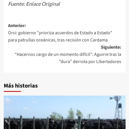
Fuente:
Enlace Original
Navegación
Anterior:
Orsi: gobierno "prioriza acuerdos de Estado a Estado"
de
para patrullas oceánicas, tras recisión con Cardama
entradas
Siguiente:
“Hacernos cargo de un momento difícil”: Aguirre tras la
“dura” derrota por Libertadores
Más historias