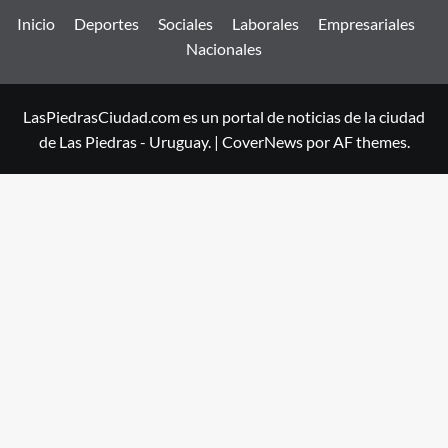
Inicio
Deportes
Sociales
Laborales
Empresariales
Nacionales
LasPiedrasCiudad.com es un portal de noticias de la ciudad
de Las Piedras - Uruguay.
|
CoverNews
por AF themes.