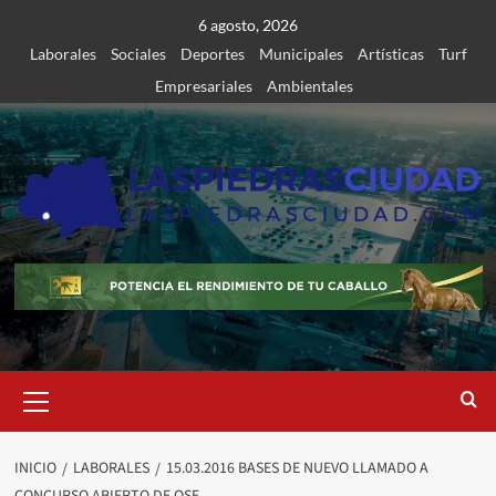
Saltar
6 agosto, 2026
al
Laborales
Sociales
Deportes
Municipales
Artísticas
Turf
contenido
Empresariales
Ambientales
Menú
primario
INICIO
LABORALES
15.03.2016 BASES DE NUEVO LLAMADO A
CONCURSO ABIERTO DE OSE