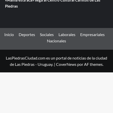
«Mamá está acá» llega al Centro Cultural Carlitos de Las
Piedras
Inicio
Deportes
Sociales
Laborales
Empresariales
Nacionales
LasPiedrasCiudad.com es un portal de noticias de la ciudad
de Las Piedras - Uruguay.
|
CoverNews
por AF themes.