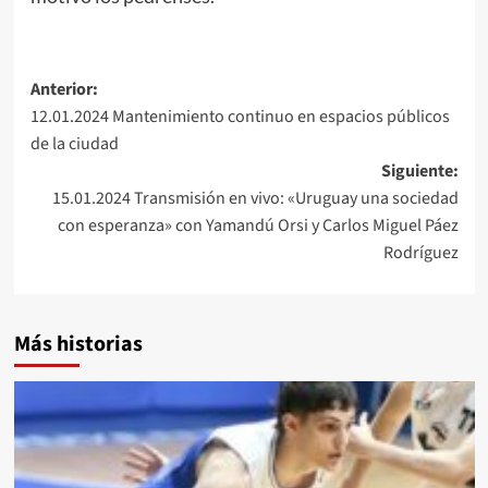
Navegación
Anterior:
12.01.2024 Mantenimiento continuo en espacios públicos
de
de la ciudad
entradas
Siguiente:
15.01.2024 Transmisión en vivo: «Uruguay una sociedad
con esperanza» con Yamandú Orsi y Carlos Miguel Páez
Rodríguez
Más historias