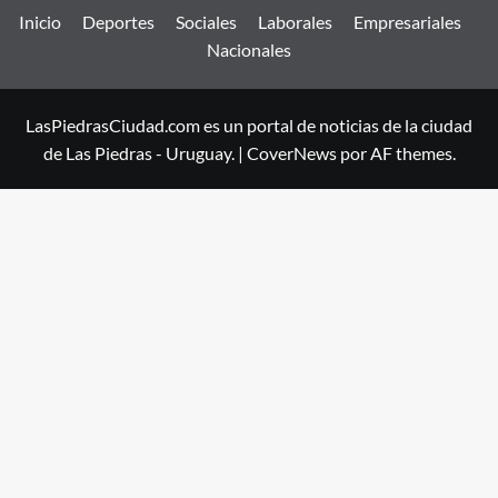
Inicio
Deportes
Sociales
Laborales
Empresariales
Nacionales
LasPiedrasCiudad.com es un portal de noticias de la ciudad
de Las Piedras - Uruguay.
|
CoverNews
por AF themes.