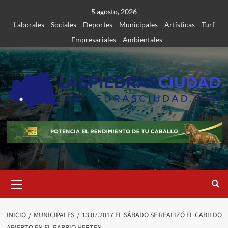
Saltar
5 agosto, 2026
al
Laborales
Sociales
Deportes
Municipales
Artísticas
Turf
contenido
Empresariales
Ambientales
Menú
primario
INICIO
MUNICIPALES
13.07.2017 EL SÁBADO SE REALIZÓ EL CABILDO
ABIERTO EN EL BARRIO HERTEN