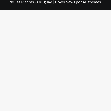
de Las Piedras - Uruguay.
|
CoverNews
por AF themes.