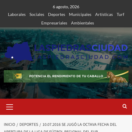
Saltar
6 agosto, 2026
al
Laborales
Sociales
Deportes
Municipales
Artísticas
Turf
contenido
Empresariales
Ambientales
Menú
primario
INICIO
DEPORTES
10.07.2016 SE JUGÓ LA OCTAVA FECHA DEL
APERTURA DE LA LIGA DE FÚTBOL REGIONAL DEL SUR