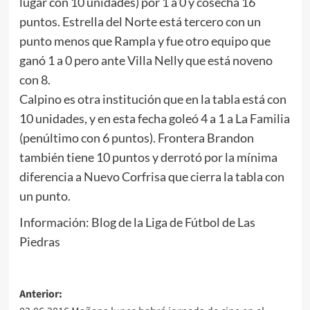
lugar con 10 unidades) por 1 a 0 y cosecha 16
puntos. Estrella del Norte está tercero con un
punto menos que Rampla y fue otro equipo que
ganó 1 a 0 pero ante Villa Nelly que está noveno
con 8.
Calpino es otra institución que en la tabla está con
10 unidades, y en esta fecha goleó 4 a 1 a La Familia
(penúltimo con 6 puntos). Frontera Brandon
también tiene 10 puntos y derrotó por la mínima
diferencia a Nuevo Corfrisa que cierra la tabla con
un punto.
Información: Blog de la Liga de Fútbol de Las
Piedras
Navegación
Anterior: