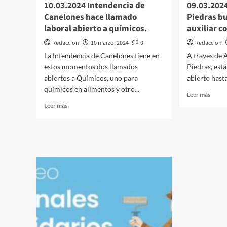
10.03.2024 Intendencia de
09.03.2024
Canelones hace llamado
Piedras b
laboral abierto a químicos.
auxiliar c
Redaccion
10 marzo, 2024
0
Redaccion
La Intendencia de Canelones tiene en
A traves de A
estos momentos dos llamados
Piedras, est
abiertos a Químicos, uno para
abierto hasta
químicos en alimentos y otro...
Leer
Leer más
más
Leer
Leer más
sobre
más
09.03
sobre
Hospi
10.03.2024
de
Intendencia
Las
de
Piedr
Canelones
busca
hace
perso
llamado
para
laboral
auxili
abierto
contab
a
químicos.