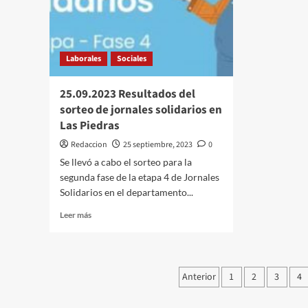
Laborales
Sociales
25.09.2023 Resultados del
sorteo de jornales solidarios en
Las Piedras
Redaccion
25 septiembre, 2023
0
Se llevó a cabo el sorteo para la
segunda fase de la etapa 4 de Jornales
Solidarios en el departamento...
Leer
Leer más
más
sobre
25.09.2023
Resultados
Paginación
Anterior
1
2
3
4
del
de
sorteo
de