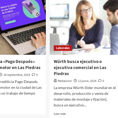
Laborales
a «Pago Después»
Würth busca ejecutivo o
motor en Las Piedras
ejecutiva comercial en Las
Piedras
18 septiembre, 2024
0
Redaccion
12 junio, 2024
0
rediticia Pago Después
motor en la ciudad de Las
La empresa Würth (líder mundial en el
a un trabajo de tiempo
desarrollo, producción y venta de
materiales de montaje y fijación),
busca un ejecutivo...
Leer
Leer más
más