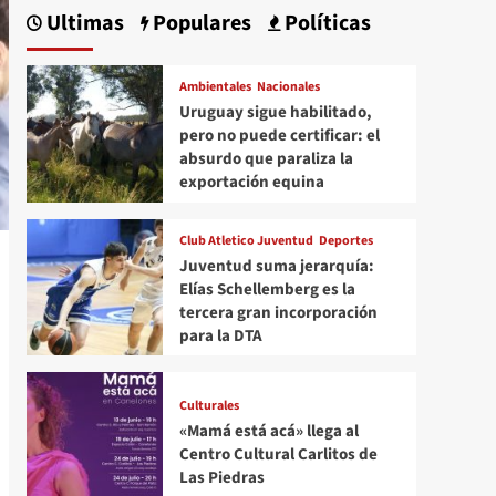
Ultimas
Populares
Políticas
Ambientales
Nacionales
Uruguay sigue habilitado,
pero no puede certificar: el
absurdo que paraliza la
exportación equina
Club Atletico Juventud
Deportes
Juventud suma jerarquía:
Elías Schellemberg es la
tercera gran incorporación
para la DTA
Culturales
«Mamá está acá» llega al
Centro Cultural Carlitos de
Las Piedras