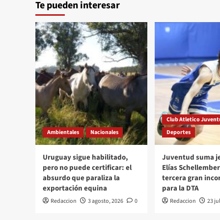
Te pueden interesar
entradas
jornales
solidarios
en
Las
Piedras
Club Atletico Juven
Ambientales
Nacionales
Deportes
Uruguay sigue habilitado,
Juventud suma je
pero no puede certificar: el
Elías Schellember
absurdo que paraliza la
tercera gran inco
exportación equina
para la DTA
Redaccion
3 agosto, 2026
0
Redaccion
23 ju