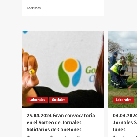
La
Leer
Leer más
empre
más
«Pago
sobre
Despu
Corfrisa
busca
realiza
promo
llamado
en
laboral
Las
para
Piedr
Operario
Logístico
en
horario
nocturno
Laborales
Sociales
Laborales
25.04.2024 Gran convocatoria
04.04.2024
en el Sorteo de Jornales
Jornales S
Solidarios de Canelones
lunes