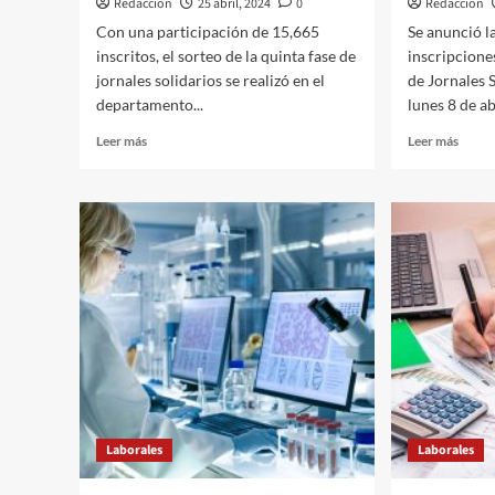
Redaccion
25 abril, 2024
0
Redaccion
Con una participación de 15,665
Se anunció l
inscritos, el sorteo de la quinta fase de
inscripcione
jornales solidarios se realizó en el
de Jornales S
departamento...
lunes 8 de abr
Leer
Leer
Leer más
Leer más
más
más
sobre
sobre
25.04.2024
04.04
Gran
Inscri
convocatoria
para
en
Jornal
el
Solida
Sorteo
inicia
de
este
Jornales
lunes
Solidarios
de
Canelones
Laborales
Laborales