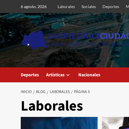
Saltar
6 agosto, 2026
Laborales
Sociales
Deportes
M
al
contenido
Deportes
Artísticas
Nacionales
INICIO
BLOG
LABORALES
PÁGINA 5
Laborales