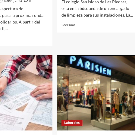
4 abril, 2024
0
El colegio San Isidro de Las Piedras,
está en la búsqueda de un encargado
a apertura de
de limpieza para sus instalaciones. La...
s para la próxima ronda
olidarios. A partir del
Leer
Leer más
il,...
más
sobre
10.03.2024
El
colegio
.2024
San
pciones
Isidro
busca
es
encargado
rios
de
n
limpieza.
Laborales