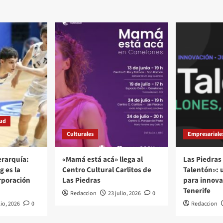
tud
Culturales
Empresariale
rarquía:
«Mamá está acá» llega al
Las Piedras 
g es la
Centro Cultural Carlitos de
Talentón»: 
rporación
Las Piedras
para innovar
Tenerife
Redaccion
23 julio, 2026
0
lio, 2026
0
Redaccion