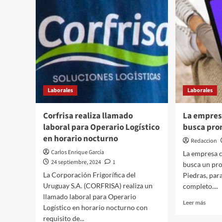
Laborales
Laborales
Corfrisa realiza llamado
La empres
laboral para Operario Logístico
busca pro
en horario nocturno
Redaccion
Carlos Enrique García
La empresa c
24 septiembre, 2024
1
busca un pro
La Corporación Frigorífica del
Piedras, par
Uruguay S.A. (CORFRISA) realiza un
completo....
llamado laboral para Operario
Leer
Leer más
Logístico en horario nocturno con
más
requisito de...
sobre